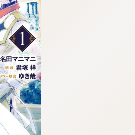
tqigf:5.916.4.673:bbb.ludtpluz.vn.oi