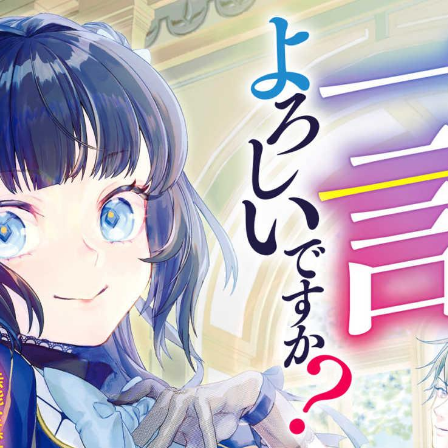
tqigf:5.916.4.673:bbb.ludtpluz.vn.oi