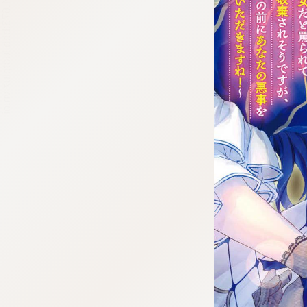
tqigf:5.916.4.673:bbb.ludtpluz.vn.oi