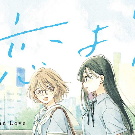
tqigf:5.916.4.673:bbb.ludtpluz.vn.oi