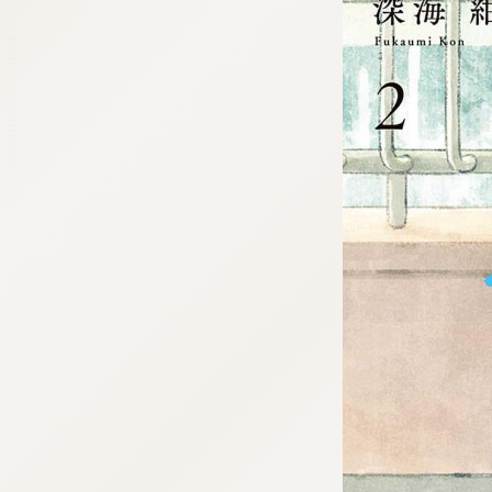
tqigf:5.916.4.673:bbb.ludtpluz.vn.oi