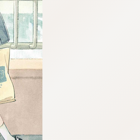
tqigf:5.916.4.673:bbb.ludtpluz.vn.oi