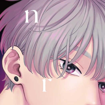
tqigf:5.916.4.673:bbb.ludtpluz.vn.oi