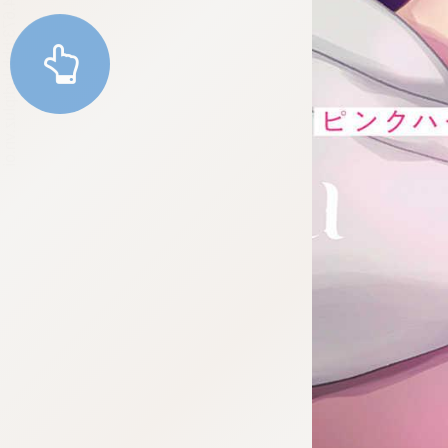
tqigf:5.916.4.673:bbb.ludtpluz.vn.oi