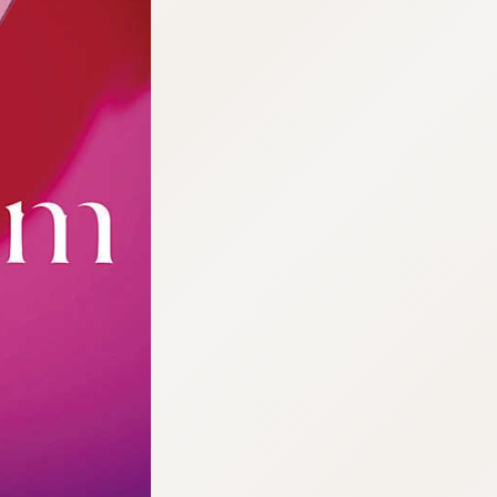
tqigf:5.916.4.673:bbb.ludtpluz.vn.oi