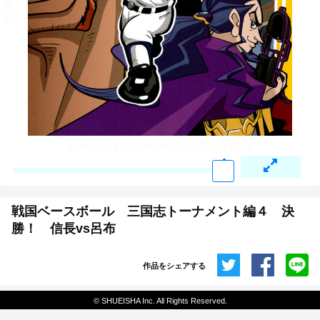
戦国ベースボール 三国志トーナメント編４ 決
勝！ 信長vs呂布
作品をシェアする
共有
© SHUEISHA Inc. All Rights Reserved.
埋め込みコード