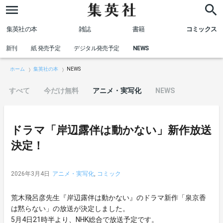
集英社の本
雑誌
書籍
コミックス
新刊
紙 発売予定
デジタル発売予定
NEWS
ホーム
集英社の本
NEWS
すべて
今だけ無料
アニメ・実写化
NEWS
ドラマ「岸辺露伴は動かない」新作放送
決定！
2026年3月4日
アニメ・実写化
,
コミック
荒木飛呂彦先生『岸辺露伴は動かない』のドラマ新作「泉京香
は黙らない」の放送が決定しました。
5月4日21時半より、NHK総合で放送予定です。