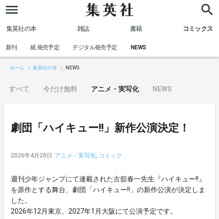
集英社の本
雑誌
書籍
コミックス
新刊
紙 発売予定
デジタル発売予定
NEWS
ホーム
集英社の本
NEWS
すべて
今だけ無料
アニメ・実写化
NEWS
劇団「ハイキュー!!」新作公演決定！
2026年4月28日
アニメ・実写化
,
コミック
週刊少年ジャンプにて連載された古舘春一先生『ハイキュー!!』
を原作とする舞台、劇団「ハイキュー!!」の新作公演が決定しま
した。
2026年12月東京、2027年1月大阪にて公演予定です。