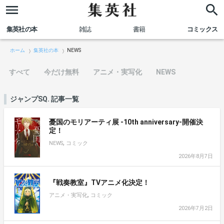
集英社の本
雑誌
書籍
コミックス
ホーム
集英社の本
NEWS
すべて
今だけ無料
アニメ・実写化
NEWS
ジャンプSQ. 記事一覧
憂国のモリアーティ展 -10th anniversary-開催決
定！
,
NEWS
コミック
2026年8月7日
『戦奏教室』TVアニメ化決定！
,
アニメ・実写化
コミック
2026年7月2日