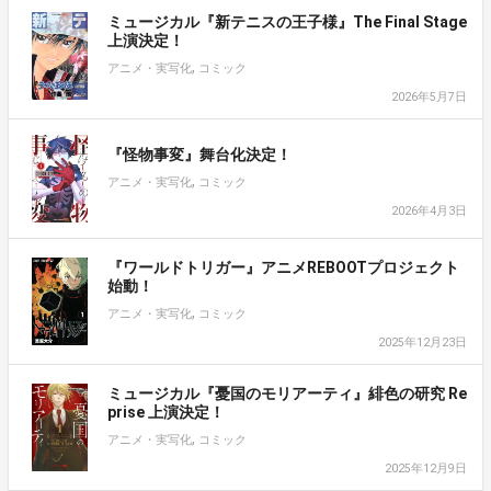
ミュージカル『新テニスの王子様』The Final Stage
上演決定！
,
アニメ・実写化
コミック
2026年5月7日
『怪物事変』舞台化決定！
,
アニメ・実写化
コミック
2026年4月3日
『ワールドトリガー』アニメREBOOTプロジェクト
始動！
,
アニメ・実写化
コミック
2025年12月23日
ミュージカル『憂国のモリアーティ』緋色の研究 Re
prise 上演決定！
,
アニメ・実写化
コミック
2025年12月9日