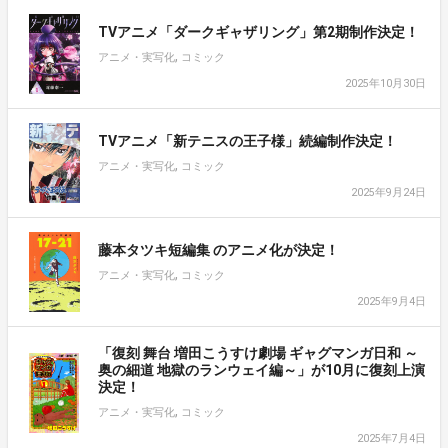
TVアニメ「ダークギャザリング」第2期制作決定！
,
アニメ・実写化
コミック
2025年10月30日
TVアニメ「新テニスの王子様」続編制作決定！
,
アニメ・実写化
コミック
2025年9月24日
藤本タツキ短編集 のアニメ化が決定！
,
アニメ・実写化
コミック
2025年9月4日
「復刻 舞台 増田こうすけ劇場 ギャグマンガ日和 ～
奥の細道 地獄のランウェイ編～」が10月に復刻上演
決定！
,
アニメ・実写化
コミック
2025年7月4日