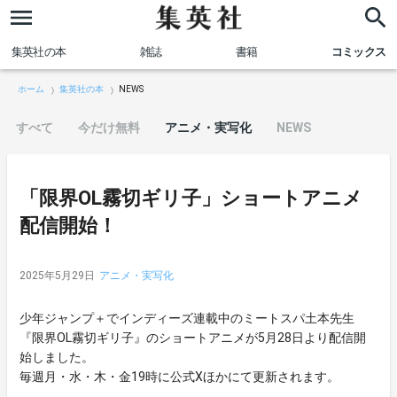
集英社の本
雑誌
書籍
コミックス
ホーム
集英社の本
NEWS
すべて
今だけ無料
アニメ・実写化
NEWS
「限界OL霧切ギリ子」ショートアニメ
配信開始！
2025年5月29日
アニメ・実写化
少年ジャンプ＋でインディーズ連載中のミートスパ土本先生
『限界OL霧切ギリ子』のショートアニメが5月28日より配信開
始しました。
毎週月・水・木・金19時に公式Xほかにて更新されます。