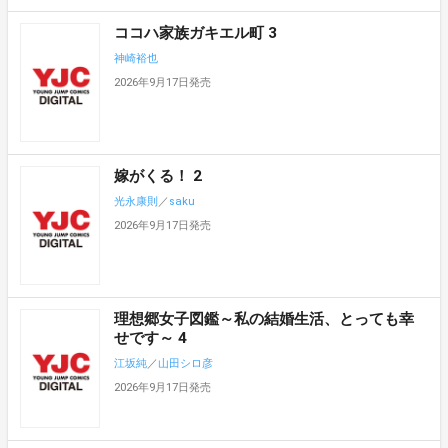
ココハ家族ガキエル町 3
神崎裕也
2026年9月17日発売
嫁がくる！ 2
光永康則
／
saku
2026年9月17日発売
理想郷女子図鑑～私の結婚生活、とっても幸
せです～ 4
江坂純
／
山田シロ彦
2026年9月17日発売