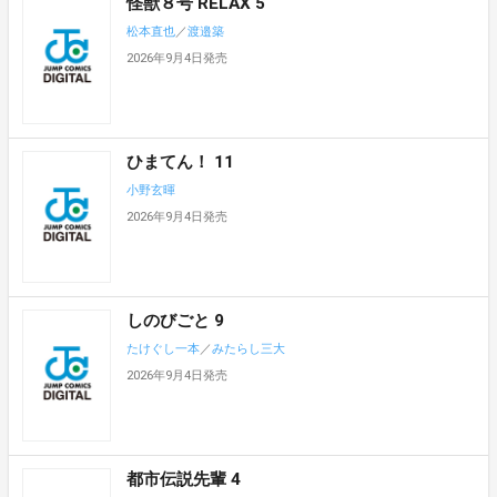
怪獣８号 RELAX 5
松本直也
／
渡邉築
2026年9月4日発売
ひまてん！ 11
小野玄暉
2026年9月4日発売
しのびごと 9
たけぐし一本
／
みたらし三大
2026年9月4日発売
都市伝説先輩 4