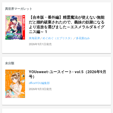
異世界マーガレット
【合本版・番外編】精霊魔法が使えない無能
だと婚約破棄されたので、義妹の奴隷になる
より追放を選びました～エスメラルダ＆イグ
ニス編～ 1
来海凪津
／
めぐめぐ（エブリスタ）
／
多花葉ねみ
2026年9月1日発売
未分類
YOUsweet-ユースイート- vol.5（2026年9月
号）
officeYOU編集部
2026年9月3日発売