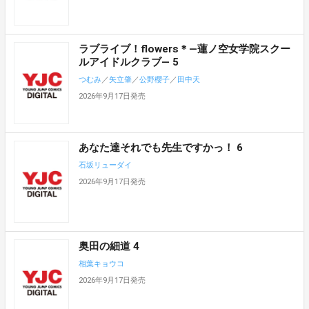
ラブライブ！flowers＊―蓮ノ空女学院スクー
ルアイドルクラブ― 5
つむみ
／
矢立肇
／
公野櫻子
／
田中天
2026年9月17日発売
あなた達それでも先生ですかっ！ 6
石坂リューダイ
2026年9月17日発売
奥田の細道 4
相葉キョウコ
2026年9月17日発売