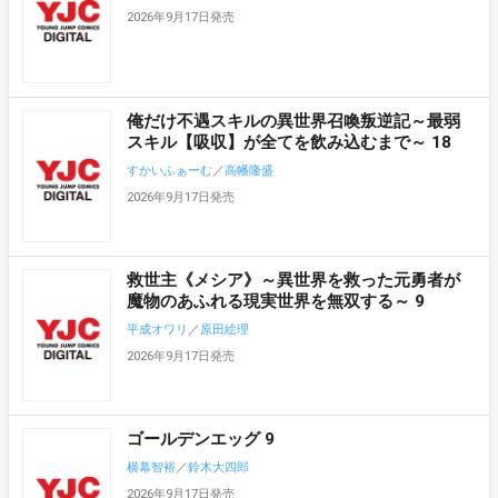
2026年9月17日発売
俺だけ不遇スキルの異世界召喚叛逆記～最弱
スキル【吸収】が全てを飲み込むまで～ 18
すかいふぁーむ
／
高幡隆盛
2026年9月17日発売
救世主《メシア》～異世界を救った元勇者が
魔物のあふれる現実世界を無双する～ 9
平成オワリ
／
原田絵理
2026年9月17日発売
ゴールデンエッグ 9
横幕智裕
／
鈴木大四郎
2026年9月17日発売