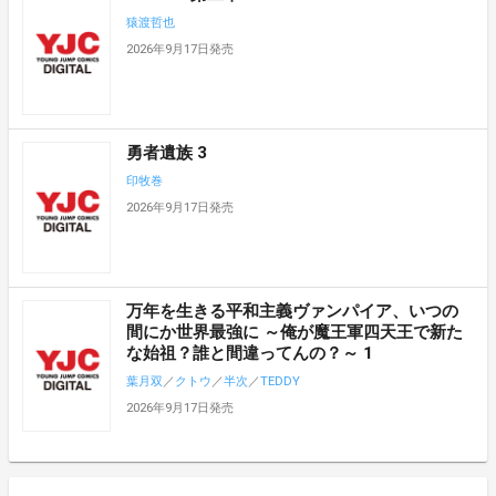
猿渡哲也
2026年9月17日発売
勇者遺族 3
印牧巻
2026年9月17日発売
万年を生きる平和主義ヴァンパイア、いつの
間にか世界最強に ～俺が魔王軍四天王で新た
な始祖？誰と間違ってんの？～ 1
葉月双
／
クトウ
／
半次
／
TEDDY
2026年9月17日発売