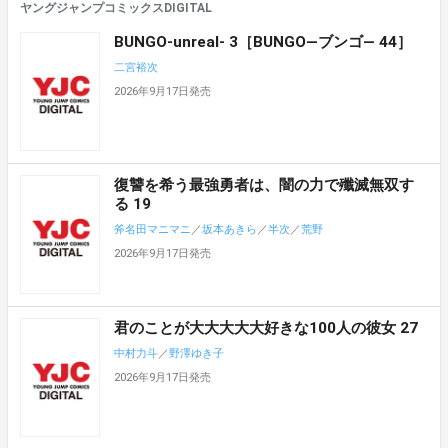
ヤングジャンプコミックスDIGITAL
BUNGO-unreal- 3［BUNGO―ブンゴ― 44］
二宮裕次
2026年9月17日発売
復讐を希う最強勇者は、闇の力で殲滅無双す
る 19
斧名田マニマニ
／
坂本あきら
／
半次
／
荒野
2026年9月17日発売
君のことが大大大大大好きな100人の彼女 27
中村力斗
／
野澤ゆき子
2026年9月17日発売