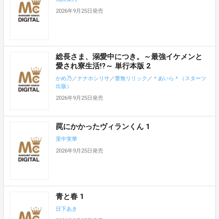
2026年9月25日発売
総長さま、溺愛中につき。～最強イケメンと
愛され寮生活!?～ 単行本版 2
かめ乃
／
ナナホシリサ
／
蕾無リリック
／
＊あいら＊（スターツ
出版）
2026年9月25日発売
罠にかかったヴィランくん 1
里中実華
2026年9月25日発売
青と春 1
日下あき