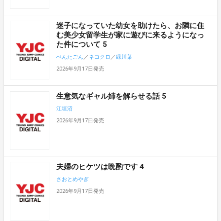
迷子になっていた幼女を助けたら、お隣に住
む美少女留学生が家に遊びに来るようになっ
た件について 5
ぺんたごん
／
ネコクロ
／
緑川葉
2026年9月17日発売
生意気なギャル姉を解らせる話 5
江垣沼
2026年9月17日発売
夫婦のヒケツは晩酌です 4
さおとめやぎ
2026年9月17日発売