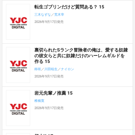
転生ゴブリンだけど質問ある？ 15
三木なずな
／
荒木宰
2026年9月17日発売
裏切られたSランク冒険者の俺は、愛する奴隷
の彼女らと共に奴隷だけのハーレムギルドを
作る 15
柊咲
／
川田暁生
／
ナイロン
2026年9月17日発売
岩元先輩ノ推薦 15
椎橋寛
2026年9月17日発売