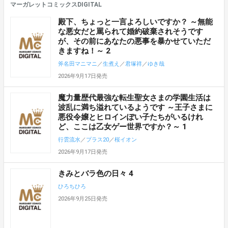
マーガレットコミックスDIGITAL
殿下、ちょっと一言よろしいですか？ ～無能
な悪女だと罵られて婚約破棄されそうです
が、その前にあなたの悪事を暴かせていただ
きますね！～ 2
斧名田マニマニ
／
生煮え
／
君塚祥
／
ゆき哉
2026年9月17日発売
魔力量歴代最強な転生聖女さまの学園生活は
波乱に満ち溢れているようです ～王子さまに
悪役令嬢とヒロインぽい子たちがいるけれ
ど、ここは乙女ゲー世界ですか？～ 1
行雲流水
／
プラス20
／
桜イオン
2026年9月17日発売
きみとバラ色の日々 4
ひろちひろ
2026年9月25日発売