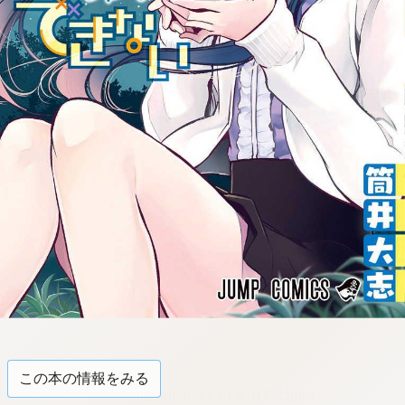
この本の情報をみる
tqigf:5.916.4.673:bbb.ludtpluz.vn.oi