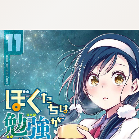
tqigf:5.916.4.673:bbb.ludtpluz.vn.oi
tqigf:5.916.4.673:bbb.ludtpluz.vn.oi
tqigf:5.916.4.673:bbb.ludtpluz.vn.oi