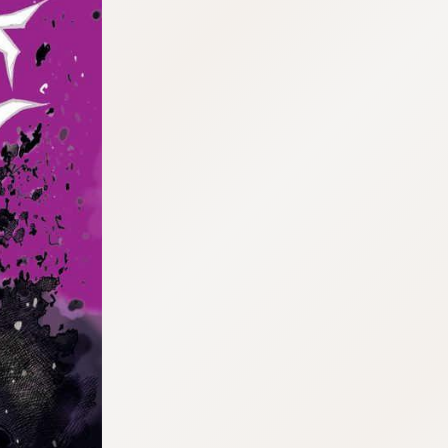
tqigf:5.916.4.673:bbb.ludtpluz.vn.oi