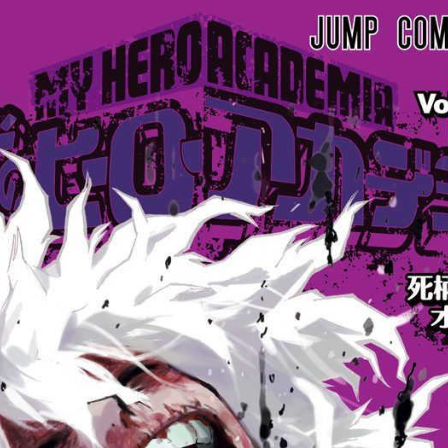
tqigf:5.916.4.673:bbb.ludtpluz.vn.oi