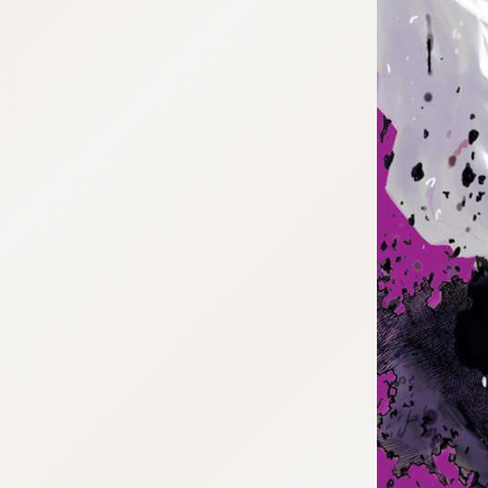
tqigf:5.916.4.673:bbb.ludtpluz.vn.oi