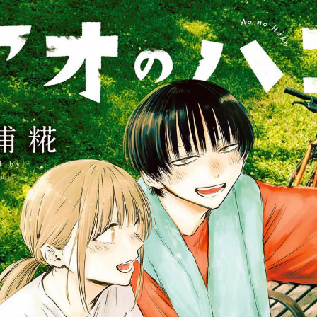
tqigf:5.916.4.673:bbb.ludtpluz.vn.oi