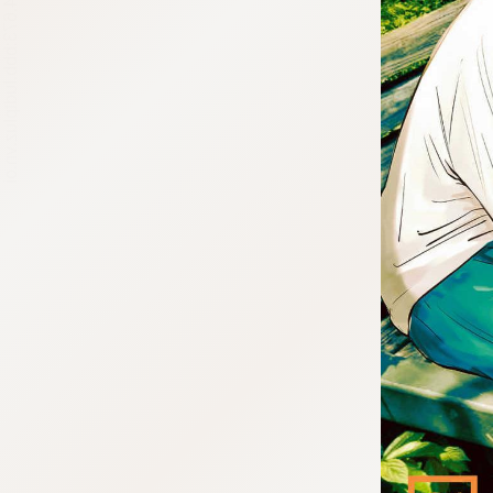
tqigf:5.916.4.673:bbb.ludtpluz.vn.oi