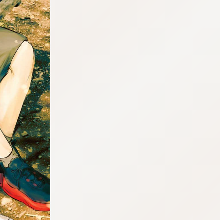
tqigf:5.916.4.673:bbb.ludtpluz.vn.oi