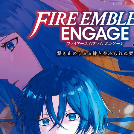
tqigf:5.916.4.673:bbb.ludtpluz.vn.oi