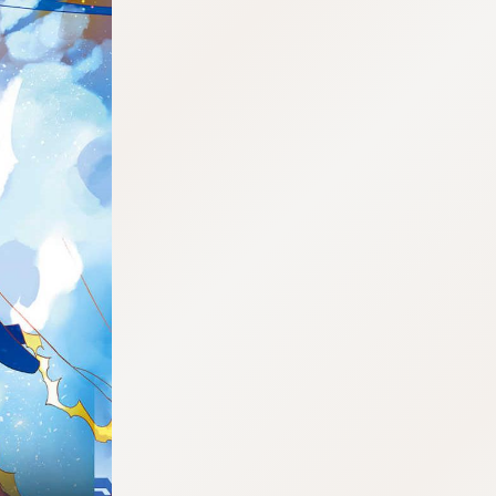
tqigf:5.916.4.673:bbb.ludtpluz.vn.oi