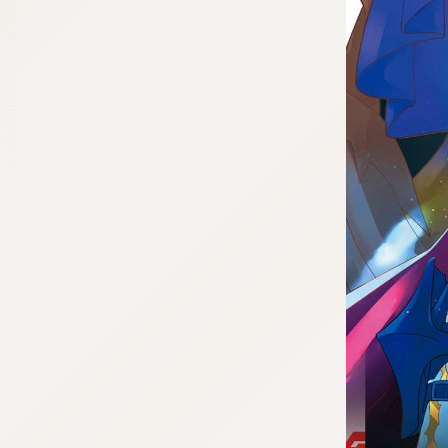
tqigf:5.916.4.673:bbb.ludtpluz.vn.oi