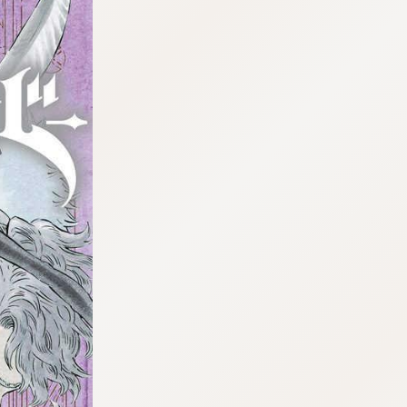
tqigf:5.916.4.673:bbb.ludtpluz.vn.oi