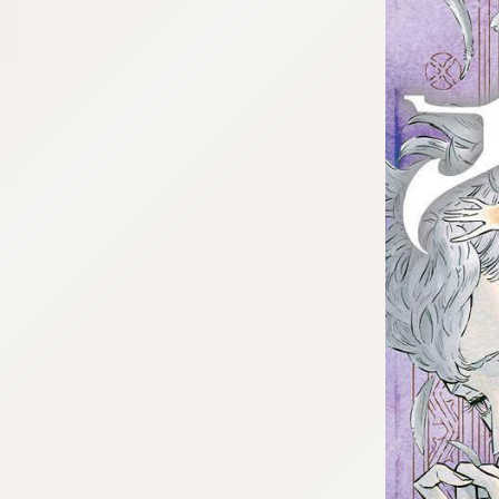
tqigf:5.916.4.673:bbb.ludtpluz.vn.oi