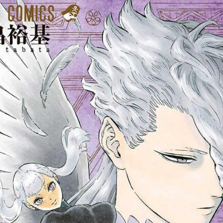
tqigf:5.916.4.673:bbb.ludtpluz.vn.oi