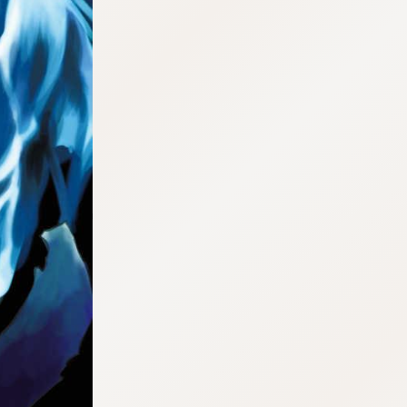
tqigf:5.916.4.673:bbb.ludtpluz.vn.oi