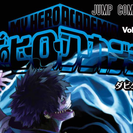
tqigf:5.916.4.673:bbb.ludtpluz.vn.oi