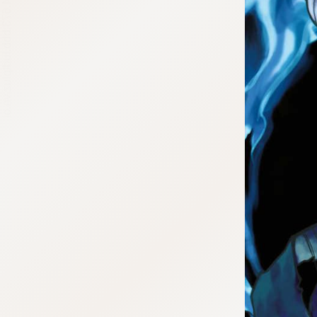
tqigf:5.916.4.673:bbb.ludtpluz.vn.oi