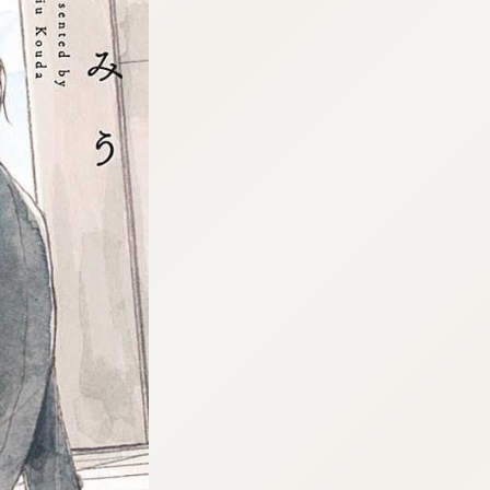
tqigf:5.916.4.673:bbb.ludtpluz.vn.oi