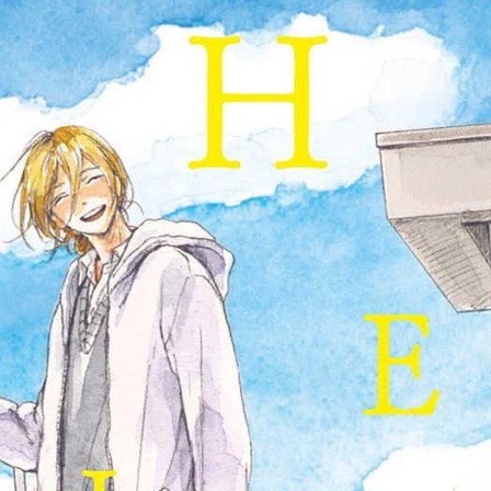
tqigf:5.916.4.673:bbb.ludtpluz.vn.oi