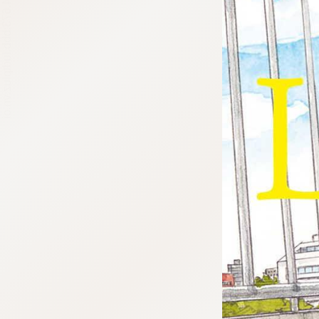
tqigf:5.916.4.673:bbb.ludtpluz.vn.oi