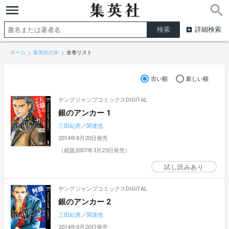
詳細検索
ホーム
集英社の本
全巻リスト
古い順
新しい順
ヤングジャンプコミックスDIGITAL
銀のアンカー 1
三田紀房
／
関達也
2014年8月20日発売
（紙版2007年3月23日発売）
試し読みあり
ヤングジャンプコミックスDIGITAL
銀のアンカー 2
三田紀房
／
関達也
2014年8月20日発売