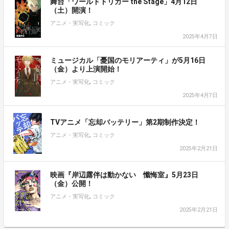
舞台「ワールドトリガー the Stage」4月12日
（土）開演！
,
アニメ・実写化
コミック
2025年4月7日
ミュージカル「憂国のモリアーティ」が5月16日
（金）より上演開始！
,
アニメ・実写化
コミック
2025年4月7日
TVアニメ「忘却バッテリー」第2期制作決定！
,
アニメ・実写化
コミック
2025年2月21日
映画『岸辺露伴は動かない 懺悔室』5月23日
（金）公開！
,
アニメ・実写化
コミック
2025年2月21日