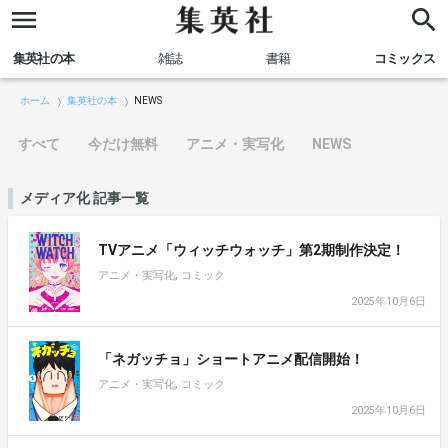
集英社の本
雑誌
書籍
コミックス
ホーム
集英社の本
NEWS
すべて
今だけ無料
アニメ・実写化
NEWS
メディア化 記事一覧
TVアニメ「ウィッチウォッチ」第2期制作決定！
,
アニメ・実写化
コミック
2025年10月6日
「ネガッチョ」ショートアニメ配信開始！
,
アニメ・実写化
コミック
2025年10月6日