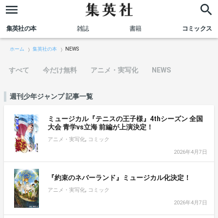
集英社の本
雑誌
書籍
コミックス
ホーム
集英社の本
NEWS
すべて
今だけ無料
アニメ・実写化
NEWS
週刊少年ジャンプ 記事一覧
ミュージカル『テニスの王子様』4thシーズン 全国
大会 青学vs立海 前編が上演決定！
,
アニメ・実写化
コミック
2026年4月7日
『約束のネバーランド』ミュージカル化決定！
,
アニメ・実写化
コミック
2026年4月7日