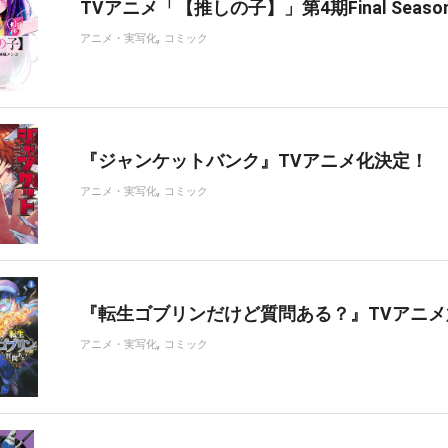
TVアニメ「【推しの子】」第4期Final Seas
,
アニメ・実写化
コミック
『ジャンケットバンク』TVアニメ化決定！
,
アニメ・実写化
コミック
『転生ゴブリンだけど質問ある？』TVアニ
,
アニメ・実写化
コミック