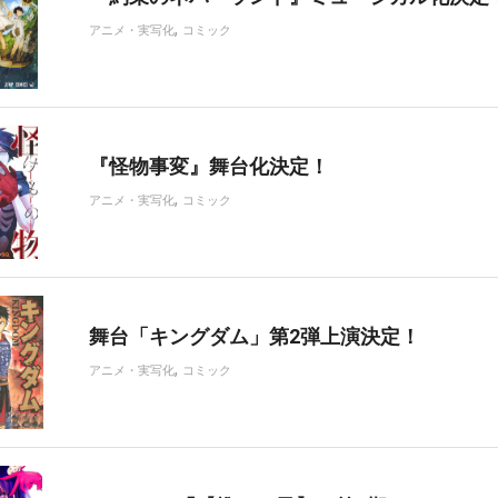
,
アニメ・実写化
コミック
『怪物事変』舞台化決定！
,
アニメ・実写化
コミック
舞台「キングダム」第2弾上演決定！
,
アニメ・実写化
コミック