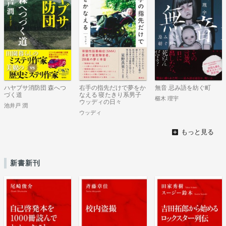
ハヤブサ消防団 森へつ
右手の指先だけで夢をか
無音 忌み語を紡ぐ町
づく道
なえる 寝たきり系男子
櫛木 理宇
ウッディの日々
池井戸 潤
ウッディ
新書新刊