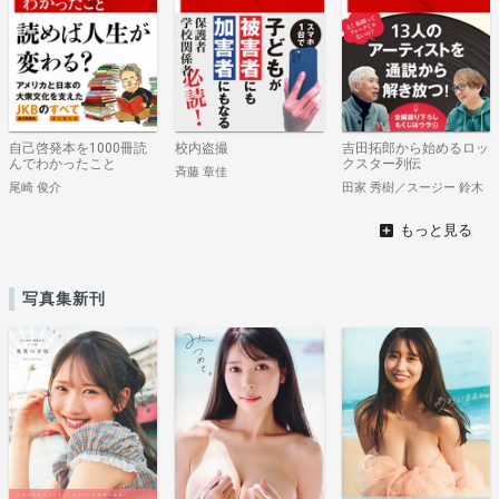
自己啓発本を1000冊読
校内盗撮
吉田拓郎から始めるロッ
んでわかったこと
クスター列伝
斉藤 章佳
尾崎 俊介
田家 秀樹／スージー 鈴木
写真集新刊