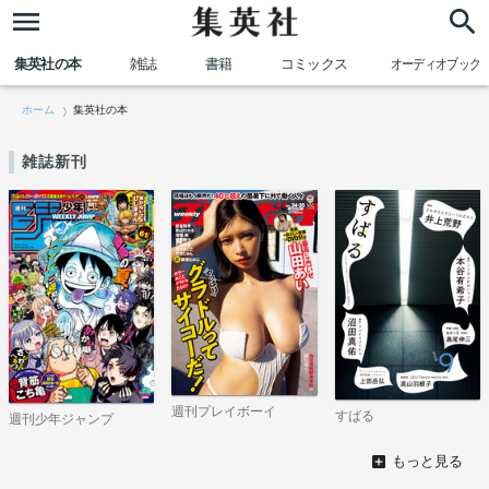
集英社の本
雑誌
書籍
コミックス
オーディオブック
ホーム
集英社の本
雑誌新刊
週刊プレイボーイ
すばる
週刊少年ジャンプ