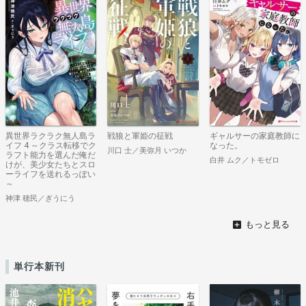
異世界ラクラク無人島ラ
戦狼と軍姫の征戦
ギャルサーの家庭教師に
イフ 4 ～クラス転移でク
なった。
川口 士／美弥月 いつか
ラフト能力を選んだ俺だ
白井 ムク／トモゼロ
けが、美少女たちとスロ
ーライフを送れるっぽい
～
神津 穂民／ぎうにう
単行本新刊