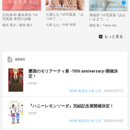
七瀬なな 1st写真集 『み
日向坂46 藤嶌果歩 1st
溝端葵 1st写真集 ｢あお
つめて。』
写真集 果実の歩幅
いままで。｣
七瀬 なな／中村 和孝
藤嶌 果歩／菊地 泰久
溝端 葵／Takeo Dec.
NEWS
憂国のモリアーティ展 -10th anniversary-開催決
定！
NEWS
NEWS 集英社の本 公式
2026年8月7日
『ハニーレモンソーダ』完結記念展開催決定！
NEWS
NEWS 集英社の本 公式
2026年8月4日