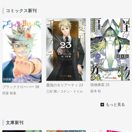
コミックス新刊
怪物事変 25
憂国のモリアーティ 23
ブラッククローバー 38
藍本 松
三好 輝／コナン・ドイル
田畠 裕基
文庫新刊