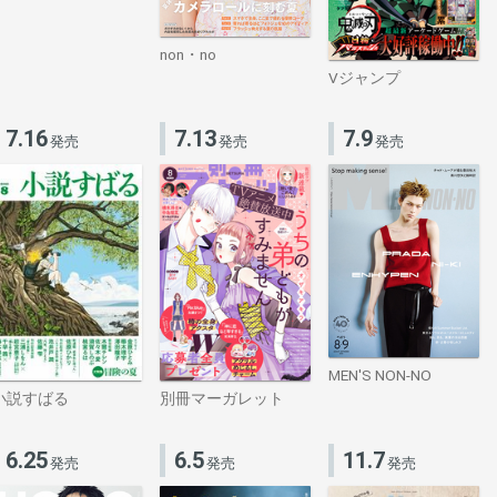
non・no
Vジャンプ
7.16
7.13
7.9
発売
発売
発売
MEN'S NON-NO
小説すばる
別冊マーガレット
6.25
6.5
11.7
発売
発売
発売