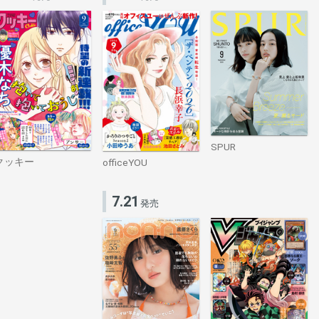
SPUR
クッキー
officeYOU
7.21
発売