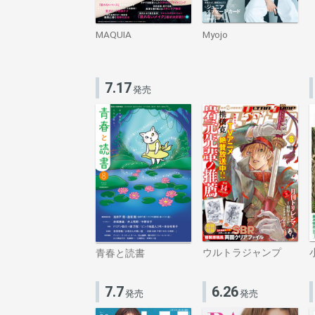
MAQUIA
Myojo
7.17
発売
ウルトラジャンプ
青春と読書
7.7
6.26
発売
発売