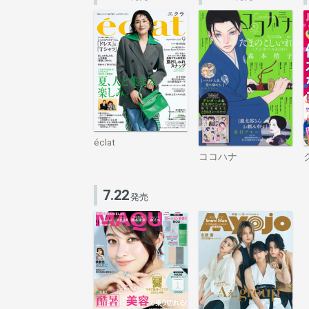
éclat
ココハナ
7.22
発売