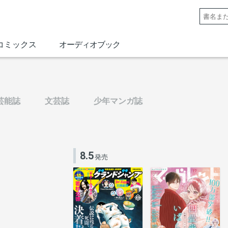
コミックス
オーディオブック
芸能誌
文芸誌
少年マンガ誌
8.5
発売