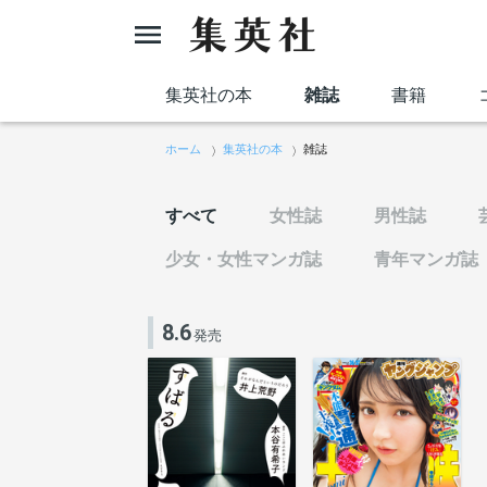
集英社の本
雑誌
書籍
ホーム
集英社の本
雑誌
すべて
女性誌
男性誌
少女・女性マンガ誌
青年マンガ誌
8.6
発売