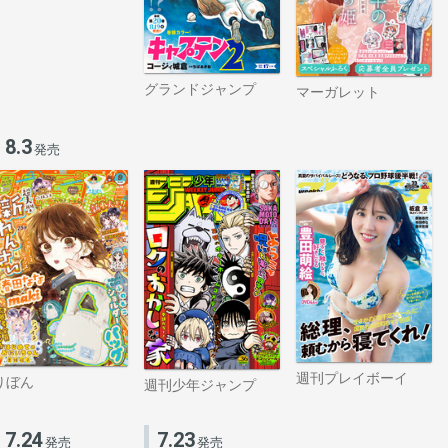
グランドジャンプ
マーガレット
8.3
発売
週刊プレイボーイ
りぼん
週刊少年ジャンプ
7.24
7.23
発売
発売