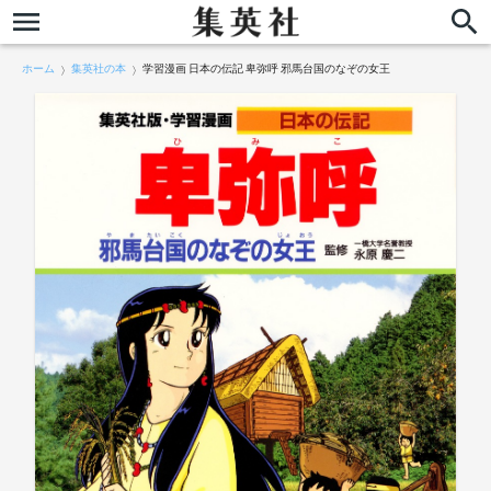
ホーム
集英社の本
学習漫画 日本の伝記 卑弥呼 邪馬台国のなぞの女王