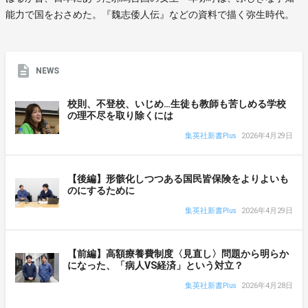
能力で国をおさめた。『魏志倭人伝』などの資料で描く弥生時代。
NEWS
校則、不登校、いじめ…生徒も教師も苦しめる学校
の理不尽を取り除くには
集英社新書Plus
2026年4月29日
【後編】形骸化しつつある国民皆保険をよりよいも
のにするために
集英社新書Plus
2026年4月29日
【前編】高額療養費制度〈見直し〉問題から明らか
になった、「病人VS経済」という対立？
集英社新書Plus
2026年4月28日