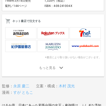
1988年3月18日発売
1,320円（税込）
菊判／144ページ
ISBN：4-08-241004-X
ネット書店で注文する
※書店により取り扱いがない場合がございます。
監修：
永原 慶二
立案・構成：
木村 茂光
漫画：
すが ともこ
はるか昔、日本にあった邪馬台国の女王・卑弥呼は、ふしぎな予知