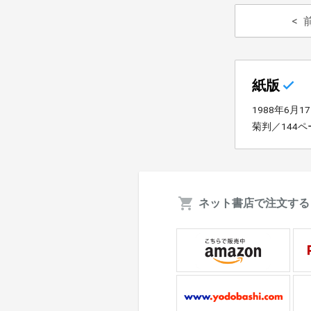
紙版
1988年6月1
菊判／144ペ
ネット書店で注文する