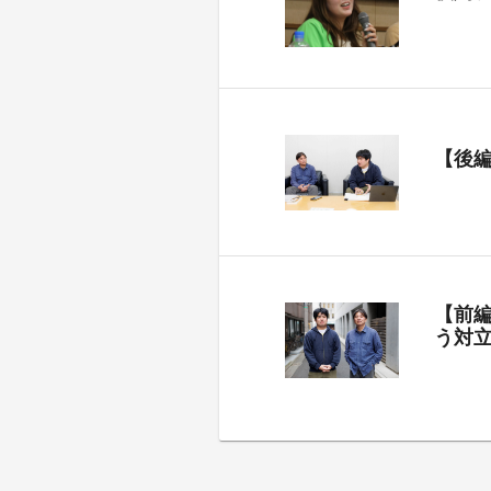
【後
【前
う対