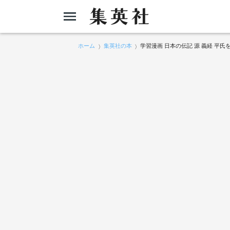
ホーム
集英社の本
学習漫画 日本の伝記 源 義経 平