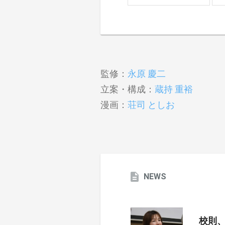
監修：
永原 慶二
立案・構成：
蔵持 重裕
漫画：
荘司 としお
NEWS
校則