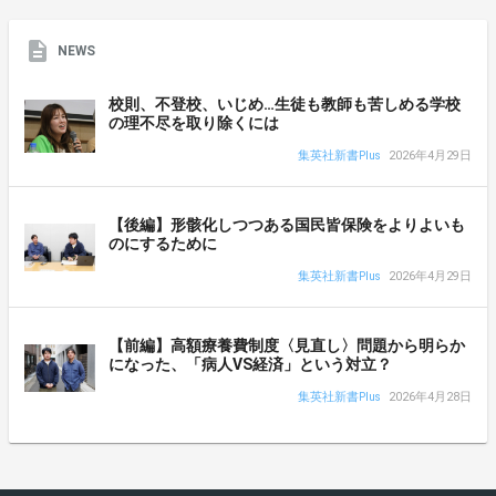
NEWS
校則、不登校、いじめ…生徒も教師も苦しめる学校
の理不尽を取り除くには
集英社新書Plus
2026年4月29日
【後編】形骸化しつつある国民皆保険をよりよいも
のにするために
集英社新書Plus
2026年4月29日
【前編】高額療養費制度〈見直し〉問題から明らか
になった、「病人VS経済」という対立？
集英社新書Plus
2026年4月28日