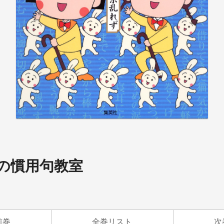
の慣用句教室
前巻
全巻リスト
次