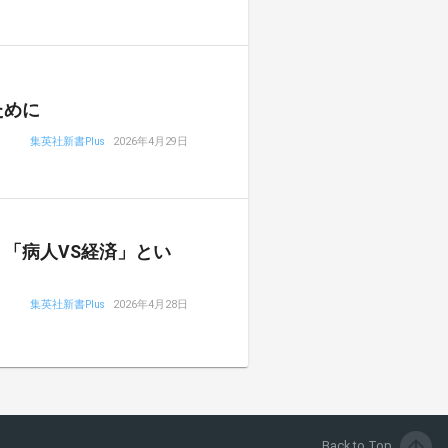
ために
集英社新書Plus
2026年4月29日
「病人VS経済」とい
集英社新書Plus
2026年4月28日
arrow_upward
Back to Top