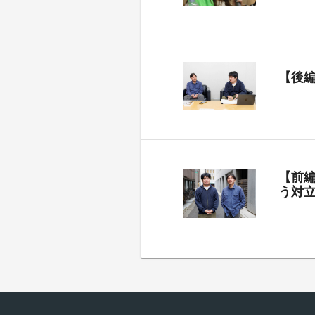
【後
【前
う対