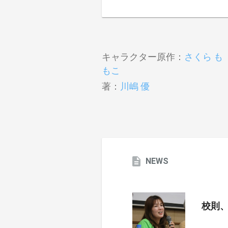
キャラクター原作：
さくら も
もこ
著：
川嶋 優
NEWS
校則