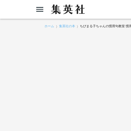
ホーム
集英社の本
ちびまる子ちゃんの慣用句教室 慣