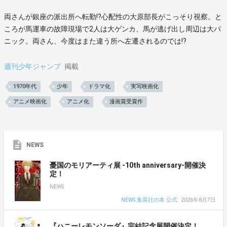
両さんが銀座の派出所へ転勤!?心配性の大原部長がこっそり視察。と
ころが馬運車の故障現場で2人は大ゲンカ、馬が逃げ出し周辺は大パ
ニック。両さん、今度はまた違う所へ左遷されるのでは!?
週刊少年ジャンプ
掲載
1970年代
少年
ドラマ化
実写映画化
アニメ映画化
アニメ化
漫画賞受賞作
NEWS
憂国のモリアーティ展 -10th anniversary-開催決
定！
NEWS
NEWS 集英社の本 公式
2026年8月7日
『ハニーレモンソーダ』完結記念展開催決定！