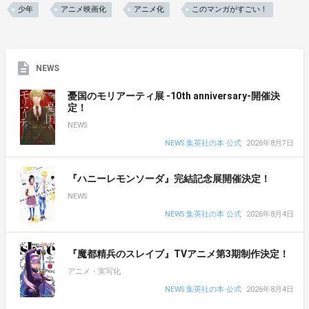
少年
アニメ映画化
アニメ化
このマンガがすごい！
NEWS
憂国のモリアーティ展 -10th anniversary-開催決
定！
NEWS
NEWS 集英社の本 公式
2026年8月7日
『ハニーレモンソーダ』完結記念展開催決定！
NEWS
NEWS 集英社の本 公式
2026年8月4日
『魔都精兵のスレイブ』TVアニメ第3期制作決定！
アニメ・実写化
NEWS 集英社の本 公式
2026年8月4日