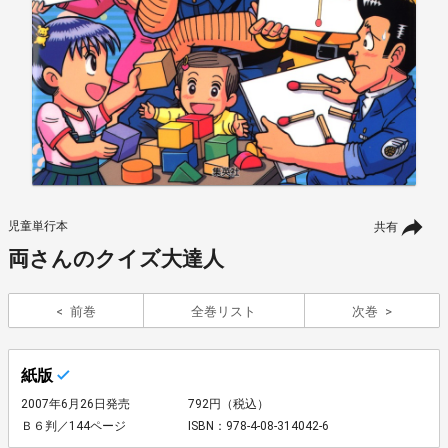
児童単行本
共有
両さんのクイズ大達人
前巻
全巻リスト
次巻
紙版
2007年6月26日発売
792円（税込）
Ｂ６判／144ページ
ISBN：978-4-08-314042-6