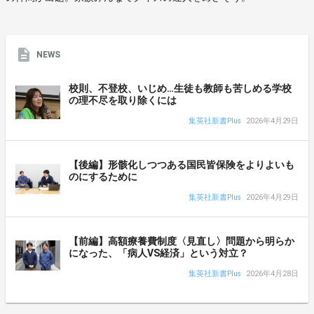
NEWS
校則、不登校、いじめ…生徒も教師も苦しめる学校
の理不尽を取り除くには
集英社新書Plus
2026年4月29日
【後編】形骸化しつつある国民皆保険をよりよいも
のにするために
集英社新書Plus
2026年4月29日
【前編】高額療養費制度〈見直し〉問題から明らか
になった、「病人VS経済」という対立？
集英社新書Plus
2026年4月28日