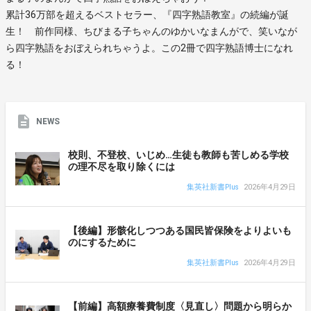
累計36万部を超えるベストセラー、『四字熟語教室』の続編が誕
生！ 前作同様、ちびまる子ちゃんのゆかいなまんがで、笑いなが
ら四字熟語をおぼえられちゃうよ。この2冊で四字熟語博士になれ
る！
NEWS
校則、不登校、いじめ…生徒も教師も苦しめる学校
の理不尽を取り除くには
集英社新書Plus
2026年4月29日
【後編】形骸化しつつある国民皆保険をよりよいも
のにするために
集英社新書Plus
2026年4月29日
【前編】高額療養費制度〈見直し〉問題から明らか