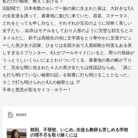
私だけの秘密、教えてあげる…!
旧財閥で、日本有数のセレブ一族の家に生まれた葵は、大好きな3人
の女友達を誘って、避暑地に遊びに来ていた。容姿、ステータス、
どれをとっても申し分なく、それぞれが宝石のように目映く美しい
女子たち……結衣はモデルをしており人形のように完璧な顔立ちとス
タイルだし、莉子は高校生の頃に文学賞をとり華やかに文壇デビュ
ーした美少女小説家、ひまりは全国大会で入賞経験が何度もある美
しすぎるスプリンター。4人がプールサイドにいると、周りの視線が
うっとうしいくらいにまとわりついてくる。避暑地の夜の帳が下り
て、完全な闇に包まれた４人の美少女たちは怪談話ならぬ、「誰に
も打ち明けていない秘密の話」を順番に打ち明けることとなった。
そこで打ち明けられた4人の秘密とは…!?
不幸と悪意が彩るサイコ・ホラー！
NEWS
校則、不登校、いじめ…生徒も教師も苦しめる学校
の理不尽を取り除くには