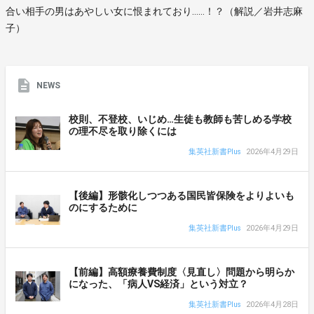
合い相手の男はあやしい女に恨まれており……！？（解説／岩井志麻
子）
NEWS
校則、不登校、いじめ…生徒も教師も苦しめる学校
の理不尽を取り除くには
集英社新書Plus
2026年4月29日
【後編】形骸化しつつある国民皆保険をよりよいも
のにするために
集英社新書Plus
2026年4月29日
【前編】高額療養費制度〈見直し〉問題から明らか
になった、「病人VS経済」という対立？
集英社新書Plus
2026年4月28日