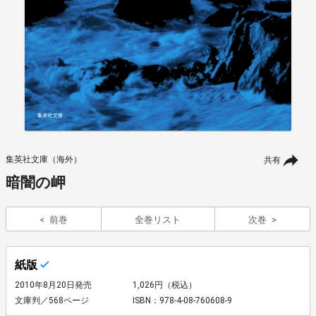
集英社文庫（海外）
共有
暗闇の岬
前巻
全巻リスト
次巻
紙版
2010年8月20日発売
1,026円（税込）
文庫判／568ページ
ISBN：978-4-08-760608-9