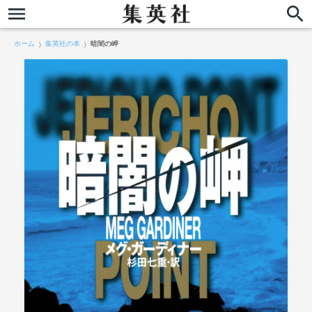
ホーム
集英社の本
暗闇の岬