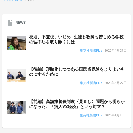
NEWS
校則、不登校、いじめ…生徒も教師も苦しめる学校
の理不尽を取り除くには
集英社新書Plus
2026年4月29日
【後編】形骸化しつつある国民皆保険をよりよいも
のにするために
集英社新書Plus
2026年4月29日
【前編】高額療養費制度〈見直し〉問題から明らか
になった、「病人VS経済」という対立？
集英社新書Plus
2026年4月28日