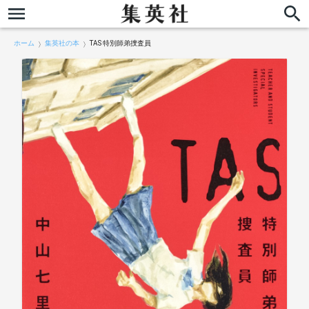
ホーム
集英社の本
TAS 特別師弟捜査員