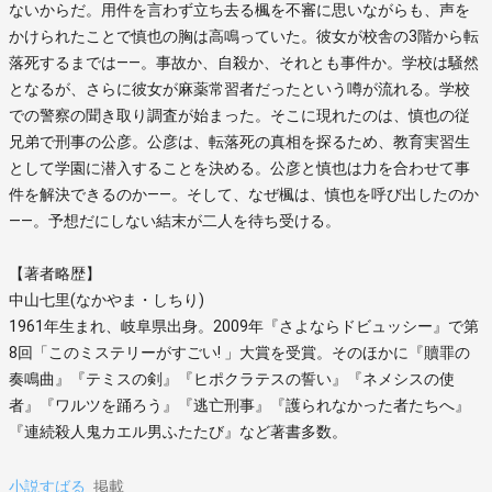
ないからだ。用件を言わず立ち去る楓を不審に思いながらも、声を
かけられたことで慎也の胸は高鳴っていた。彼女が校舎の3階から転
落死するまでは――。事故か、自殺か、それとも事件か。学校は騒然
となるが、さらに彼女が麻薬常習者だったという噂が流れる。学校
での警察の聞き取り調査が始まった。そこに現れたのは、慎也の従
兄弟で刑事の公彦。公彦は、転落死の真相を探るため、教育実習生
として学園に潜入することを決める。公彦と慎也は力を合わせて事
件を解決できるのか――。そして、なぜ楓は、慎也を呼び出したのか
――。予想だにしない結末が二人を待ち受ける。
【著者略歴】
中山七里(なかやま・しちり)
1961年生まれ、岐阜県出身。2009年『さよならドビュッシー』で第
8回「このミステリーがすごい! 」大賞を受賞。そのほかに『贖罪の
奏鳴曲』『テミスの剣』『ヒポクラテスの誓い』『ネメシスの使
者』『ワルツを踊ろう』『逃亡刑事』『護られなかった者たちへ』
『連続殺人鬼カエル男ふたたび』など著書多数。
小説すばる
掲載