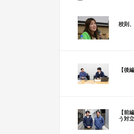
校則
【後
【前
う対