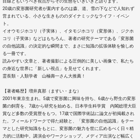
目線ともいうべき視点からその生態をいきいきと語ります。
20歳の変形菌研究者が案内するのは森、道、雪の下などで人知れず
営まれている、小さな生きもののダイナミックなライフ・イベン
ト。
イオウモジホコリ（子実体）、イタモジホコリ（変形体）、ジクホ
コリ（子実体）などはもちろん、著者の研究テーマである「変形菌
の自他認識」の決定的な瞬間まで、まさに知識の拡張体験を愉しめ
る一冊です。
読みやすい文章と、著者撮影による圧倒的に美しい画像で、私たち
の身近な世界に「新しい視点」を見せてくれます。
霊長類・人類学者 山極壽一さん大推薦！
【著者略歴】増井真那（ますい・まな）
2001年東京生まれ。5歳で変形菌に興味を持ち、6歳から野生の変形
菌の飼育を、7歳から研究を始める。日本学生科学賞 内閣総理大臣
賞など多数の受賞歴をもつ。17歳で国際学術誌に論文が初掲載され
た。フィールドワークで得た経験と、「変形菌の自他認識」をテー
マとした研究知識をもとに、変形菌の魅力を世に広めるべく日々精
力的に活動中。講演会やワークショップ、メディア出演など幅広く