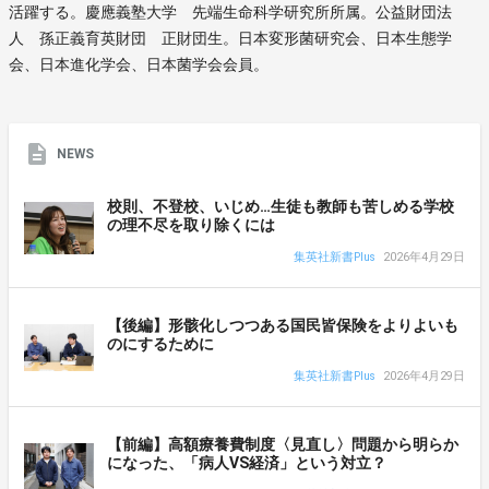
活躍する。慶應義塾大学 先端生命科学研究所所属。公益財団法
人 孫正義育英財団 正財団生。日本変形菌研究会、日本生態学
会、日本進化学会、日本菌学会会員。
NEWS
校則、不登校、いじめ…生徒も教師も苦しめる学校
の理不尽を取り除くには
集英社新書Plus
2026年4月29日
【後編】形骸化しつつある国民皆保険をよりよいも
のにするために
集英社新書Plus
2026年4月29日
【前編】高額療養費制度〈見直し〉問題から明らか
になった、「病人VS経済」という対立？