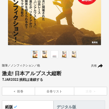
随筆／ノンフィクション／他
共有
激走! 日本アルプス大縦断
TJAR2022 挑戦は連鎖する
前巻
全巻リスト
次巻
紙版
デジタル版