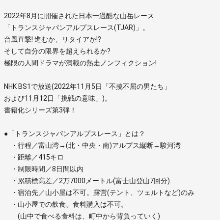
2022年8月に開催された日本一過酷な山岳レース
「トランスジャパンアルプスレース(TJAR)」。
台風直撃! 進むか、リタイアか!?
そして自分の限界を超えられるか?
極限の人間ドラマが満載の熱走ノンフィクション!
NHK BS1で放送(2022年11月5日「不撓不屈の男たち」
および11月12日「挑戦の意味」)。
書籍化シリーズ第3弾！
●「トランスジャパンアルプスレース」とは？
・行程／富山湾→(北・中央・南)アルプス縦断→駿河湾
・距離／415キロ
・制限時間／8日間以内
・累積標高差／2万7000メートル(富士山登山7回分)
・宿泊先／山小屋は不可。露営(テント、ツェルトなど)のみ
・山小屋での飲食、食料購入は不可。
(山中で食べる食料は、町中から背負っていく)