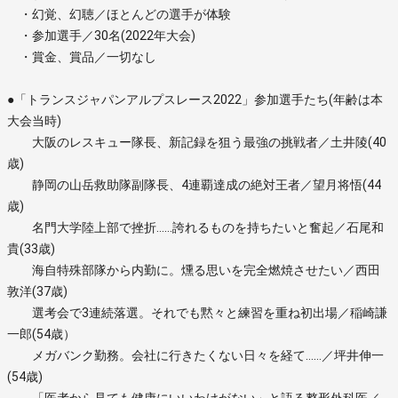
・幻覚、幻聴／ほとんどの選手が体験
・参加選手／30名(2022年大会)
・賞金、賞品／一切なし
●「トランスジャパンアルプスレース2022」参加選手たち(年齢は本
大会当時)
大阪のレスキュー隊長、新記録を狙う最強の挑戦者／土井陵(40
歳)
静岡の山岳救助隊副隊長、4連覇達成の絶対王者／望月将悟(44
歳)
名門大学陸上部で挫折……誇れるものを持ちたいと奮起／石尾和
貴(33歳)
海自特殊部隊から内勤に。燻る思いを完全燃焼させたい／西田
敦洋(37歳)
選考会で3連続落選。それでも黙々と練習を重ね初出場／稲崎謙
一郎(54歳）
メガバンク勤務。会社に行きたくない日々を経て……／坪井伸一
(54歳)
「医者から見ても健康にいいわけがない」と語る整形外科医／