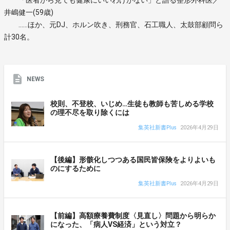
井嶋健一(59歳)
……ほか、元DJ、ホルン吹き、刑務官、石工職人、太鼓部顧問ら
計30名。
NEWS
校則、不登校、いじめ…生徒も教師も苦しめる学校
の理不尽を取り除くには
集英社新書Plus
2026年4月29日
【後編】形骸化しつつある国民皆保険をよりよいも
のにするために
集英社新書Plus
2026年4月29日
【前編】高額療養費制度〈見直し〉問題から明らか
になった、「病人VS経済」という対立？