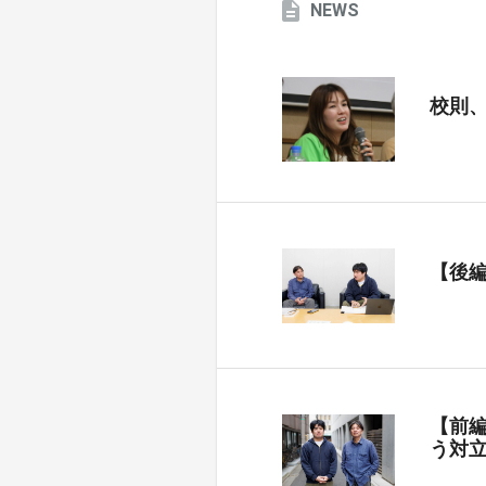
NEWS
校則
【後
【前
う対