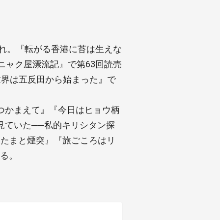
まれ。『転がる香港に苔は生えな
ニャク屋漂流記』で第63回読売
世界は五反田から始まった』で
つかまえて』『今日はヒョウ柄
見ていた──私的キリシタン探
りたまと煙突』『旅ごころはリ
ある。