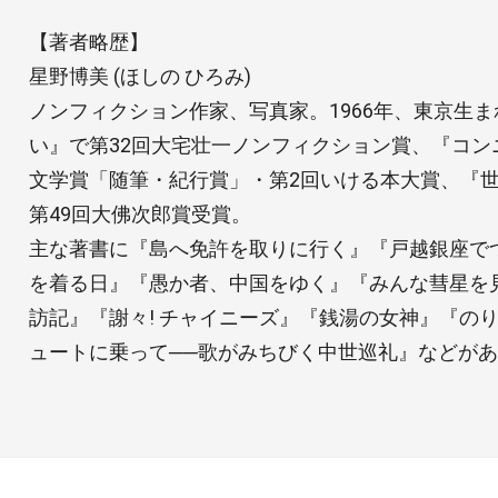
【著者略歴】
星野博美 (ほしの ひろみ)
ノンフィクション作家、写真家。1966年、東京生
い』で第32回大宅壮一ノンフィクション賞、『コン
文学賞「随筆・紀行賞」・第2回いける本大賞、『
第49回大佛次郎賞受賞。
主な著書に『島へ免許を取りに行く』『戸越銀座で
を着る日』『愚か者、中国をゆく』『みんな彗星を
訪記』『謝々! チャイニーズ』『銭湯の女神』『の
ュートに乗って──歌がみちびく中世巡礼』などが