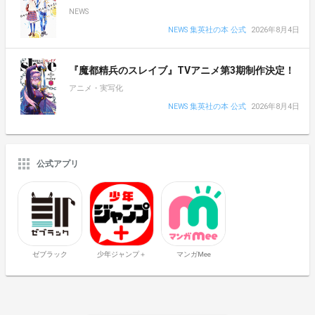
NEWS
NEWS 集英社の本 公式
2026年8月4日
『魔都精兵のスレイブ』TVアニメ第3期制作決定！
アニメ・実写化
NEWS 集英社の本 公式
2026年8月4日
公式アプリ
ゼブラック
少年ジャンプ＋
マンガMee