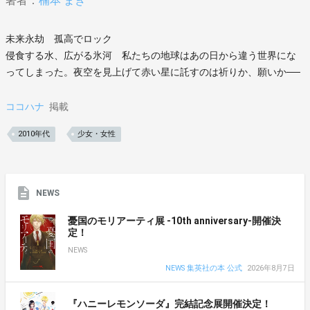
著者：
楠本 まき
未来永劫 孤高でロック
侵食する水、広がる氷河 私たちの地球はあの日から違う世界にな
ってしまった。夜空を見上げて赤い星に託すのは祈りか、願いか──
ココハナ
掲載
2010年代
少女・女性
NEWS
憂国のモリアーティ展 -10th anniversary-開催決
定！
NEWS
NEWS 集英社の本 公式
2026年8月7日
『ハニーレモンソーダ』完結記念展開催決定！