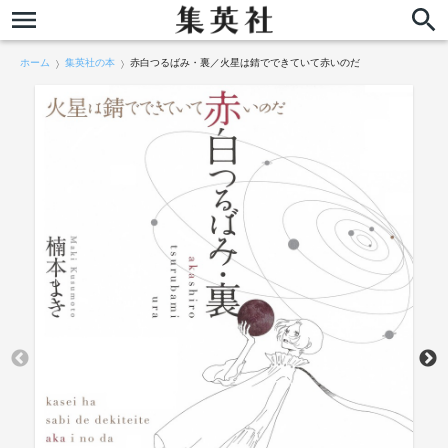
ホーム
集英社の本
赤白つるばみ・裏／火星は錆でできていて赤いのだ