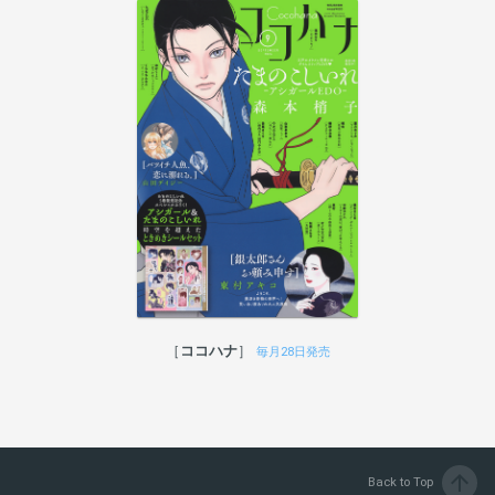
ココハナ
毎月28日発売
arrow_upward
Back to Top