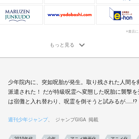
※書店
少年院内に、突如呪胎が発生。取り残された人間を
派遣された！ だが特級呪霊へ変態した呪胎に襲撃
は宿儺と入れ替わり、呪霊を倒そうと試みるが……!?
週刊少年ジャンプ
ジャンプGIGA
掲載
2010年代
少年
アニメ映画化
アニメ化