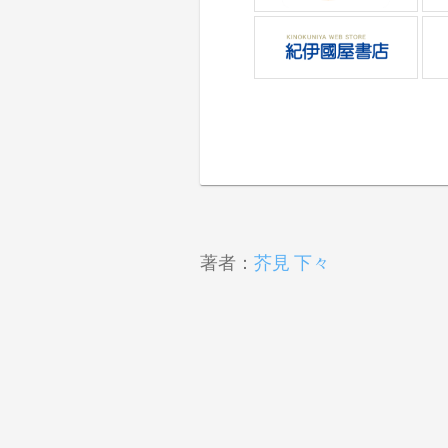
著者：
芥見 下々