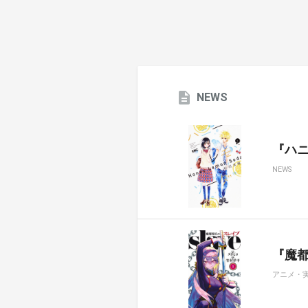
NEWS
『ハ
NEWS
『魔都
アニメ・