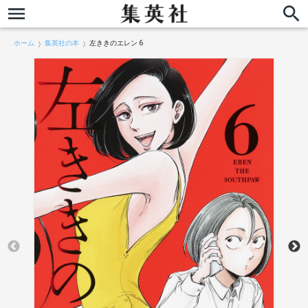
ホーム
集英社の本
左ききのエレン 6