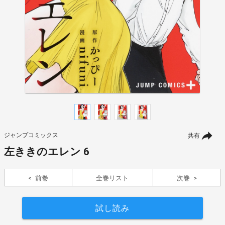
ジャンプコミックス
共有
左ききのエレン 6
前巻
全巻リスト
次巻
試し読み