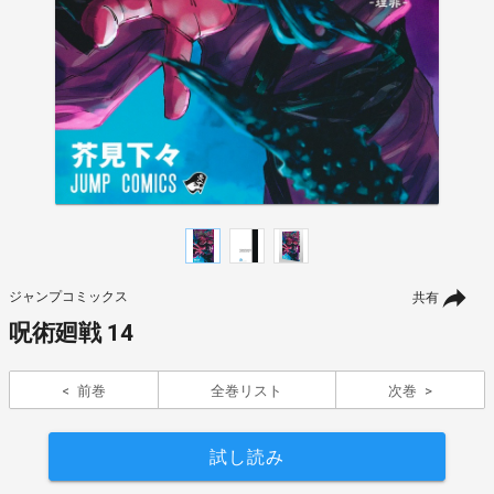
ジャンプコミックス
共有
呪術廻戦 14
前巻
全巻リスト
次巻
試し読み