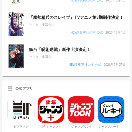
NEWS 集英社の本 公式
2026年8月4日
『魔都精兵のスレイブ』TVアニメ第3期制作決定！
アニメ・実写化
NEWS 集英社の本 公式
2026年8月4日
舞台「呪術廻戦」新作上演決定！
アニメ・実写化
NEWS 集英社の本 公式
2026年7月27日
公式アプリ
ゼブラック
少年ジャンプ＋
ジャンプTOON
ジャンプルーキ
ー！