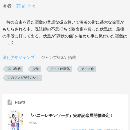
著者：
芥見 下々
一時の自由を得た宿儺の暴虐な振る舞いで渋谷の街に甚大な被害が
もたらされる中、呪詛師の不意打ちで致命傷を負った伏黒は、最後
の手段に打って出る。伏黒が“調伏の儀”を始めた事に気付いた宿儺は
──…!?
週刊少年ジャンプ
ジャンプGIGA
掲載
2010年代
少年
アニメ映画化
アニメ化
このマンガがすごい！
NEWS
『ハニーレモンソーダ』完結記念展開催決定！
NEWS