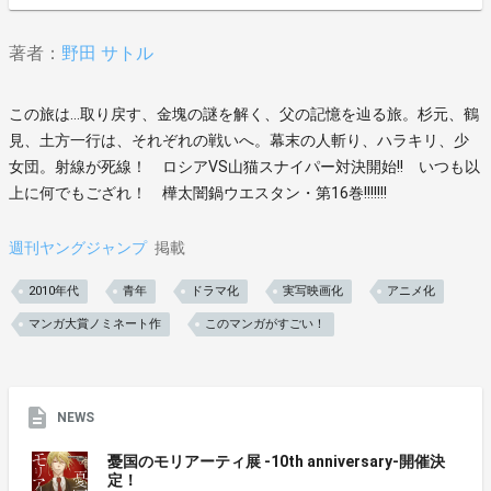
著者：
野田 サトル
この旅は…取り戻す、金塊の謎を解く、父の記憶を辿る旅。杉元、鶴
見、土方一行は、それぞれの戦いへ。幕末の人斬り、ハラキリ、少
女団。射線が死線！ ロシアVS山猫スナイパー対決開始!! いつも以
上に何でもござれ！ 樺太闇鍋ウエスタン・第16巻!!!!!!!
週刊ヤングジャンプ
掲載
2010年代
青年
ドラマ化
実写映画化
アニメ化
マンガ大賞ノミネート作
このマンガがすごい！
NEWS
憂国のモリアーティ展 -10th anniversary-開催決
定！