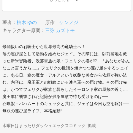
著者：
柚木 ゆの
原作：
ケンノジ
キャラクター原案：
三弥 カズトモ
最弱扱いの召喚士から世界最高の竜騎士へ！
竜の運び屋として活動を始めたジェイ。その隣には、以前窮地を救
った新米冒険者、没落貴族の娘・フェリクの姿が!? 「あなたがあん
なこと言うから……」フェリクの世話を焼きつつ運び屋をするジェイ
に、ある日、森の魔女・アルアという妖艶な美女から依頼が舞い込
む。内容は、魔王軍との戦線にいる連合軍への届け物。その届け先
は、かつてフェリクが家族と暮らしたイーロンド家の屋敷の近く……
魔王軍に襲撃された記憶が残る屋敷で待ち受けるのは──
召喚獣・バハムートのキュックと共に、ジェイは今日も空を駆け──
無双の運び屋ライフ、本格始動!!
水曜日はまったりダッシュエックスコミック
掲載