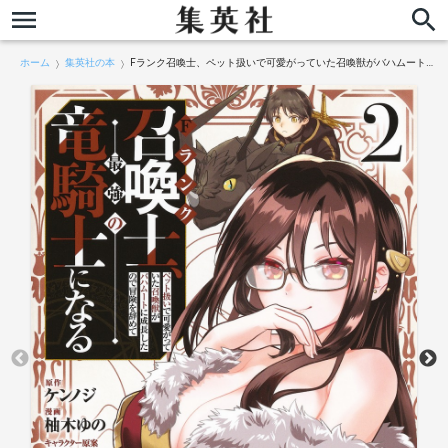
ホーム
集英社の本
Fランク召喚士、ペット扱いで可愛がっていた召喚獣がバハムートに成長したので冒険を辞めて最強の竜騎士になる 2