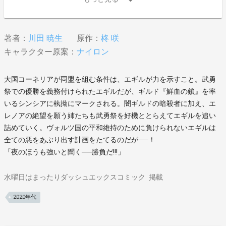
著者：
川田 暁生
原作：
柊 咲
キャラクター原案：
ナイロン
大国コーネリアが同盟を組む条件は、エギルが力を示すこと。武勇
祭での優勝を義務付けられたエギルだが、ギルド『鮮血の鎖』を率
いるシンシアに執拗にマークされる。闇ギルドの暗殺者に加え、エ
レノアの絶望を願う姉たちも武勇祭を好機ととらえてエギルを追い
詰めていく。ヴォルツ国の平和維持のために負けられないエギルは
全ての悪をあぶり出す計画をたてるのだが──！
「夜のほうも強いと聞く──勝負だ!!!」
水曜日はまったりダッシュエックスコミック
掲載
2020年代