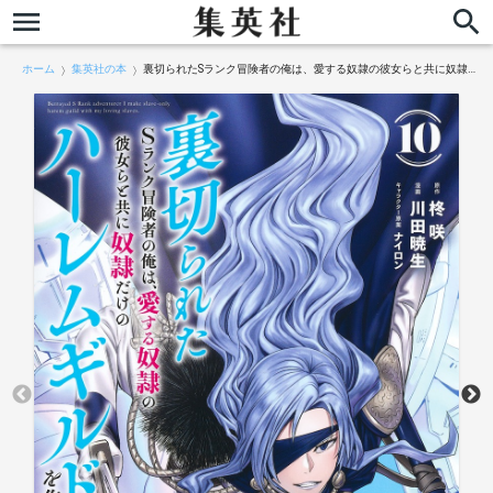
ホーム
集英社の本
裏切られたSランク冒険者の俺は、愛する奴隷の彼女らと共に奴隷だけのハーレムギルドを作る 10