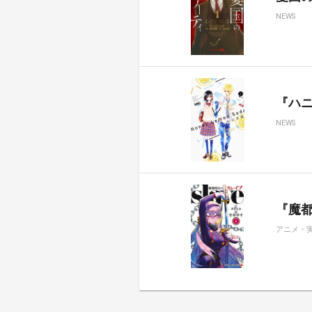
NEWS
『ハ
NEWS
『魔都
アニメ・