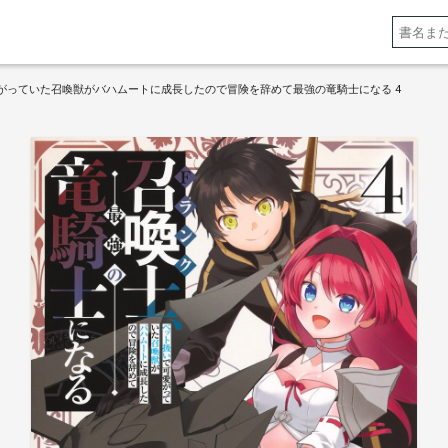
がっていた召喚獣がバハムートに成長したので冒険を辞めて最強の竜騎士になる 4