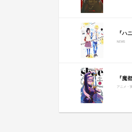
『ハ
NEWS
『魔都
アニメ・