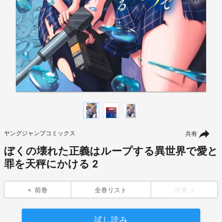
ヤングジャンプコミックス
共有
ぼくの壊れた正義はループする異世界で愛と
罪を天秤にかける 2
前巻
全巻リスト
次巻
試し読み