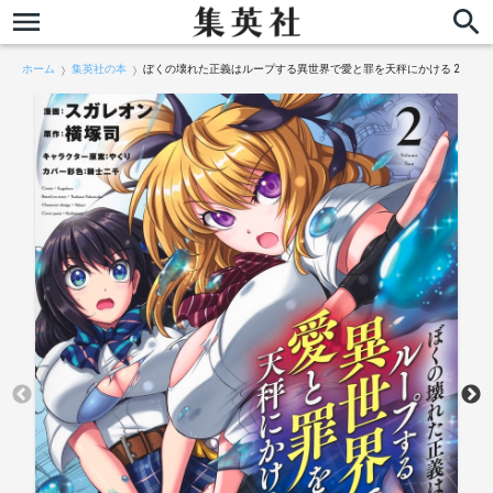
ホーム
集英社の本
ぼくの壊れた正義はループする異世界で愛と罪を天秤にかける 2