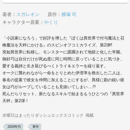
著者：
スガレオン
原作：
横塚 司
キャラクター原案：
やくり
「小説家になろう」で好評を博した『ぼくは異世界で付与魔法と召
喚魔法を天秤にかける』のスピンオフコミカライズ、第2弾!!
突如異世界に転移し、モンスターに蹂躙されて地獄と化した学園。
御好巧は自分だけが死ぬ度に同じ時間に戻っていることに気づき、
愛する義姉と生き延びるべくトライ＆エラーを繰り返す。
オークに襲われながら一命をとりとめた伊澄準を救出した二人は、
春名の提案で彼女を仲間に加えることにするが、異様に勘の鋭い彼
女は巧がループしていることも見抜いてしまい……!?
死んだらリセット、新たなるスキルで始まるもうひとつの『異世界
天秤』第2弾！
水曜日はまったりダッシュエックスコミック
掲載
2020年代
青年