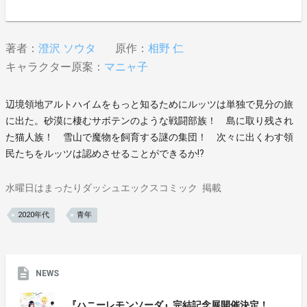
著者：
澄沢 ソウタ
原作：
相野 仁
キャラクター原案：
マニャ子
辺境領地アルトハイムをもっと知るためにルッツは単独で見分の旅
に出た。砂漠に棲むサボテンのような戦闘部族！ 島に取り残され
た猫人族！ 雪山で魔物を飼育する謎の集団！ 次々に出くわす領
民たちをルッツは認めさせることができるか!?
水曜日はまったりダッシュエックスコミック
掲載
2020年代
青年
NEWS
『ハニーレモンソーダ』完結記念展開催決定！