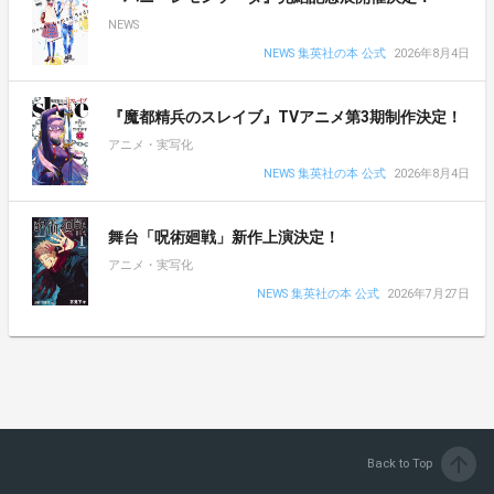
NEWS
NEWS 集英社の本 公式
2026年8月4日
『魔都精兵のスレイブ』TVアニメ第3期制作決定！
アニメ・実写化
NEWS 集英社の本 公式
2026年8月4日
舞台「呪術廻戦」新作上演決定！
アニメ・実写化
NEWS 集英社の本 公式
2026年7月27日
arrow_upward
Back to Top