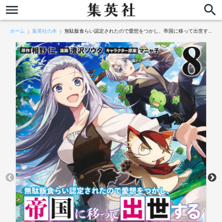
ホーム
集英社の本
無駄飯食らい認定されたので愛想をつかし、帝国に移って出世する 8 ～王国の偉い人にはそれが分からんのです～