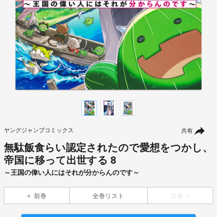
ヤングジャンプコミックス
共有
無駄飯食らい認定されたので愛想をつかし、
帝国に移って出世する 8
～王国の偉い人にはそれが分からんのです～
前巻
全巻リスト
次巻