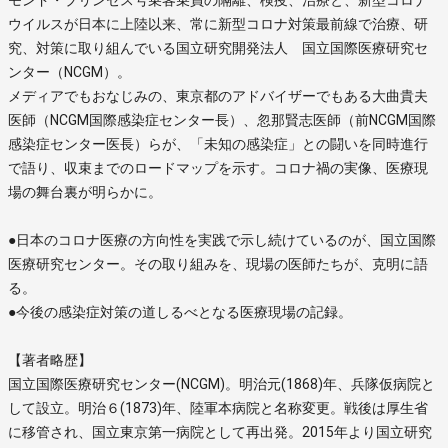
ウイルスが日本に上陸以来、常に新型コロナ対策最前線で治療、研
究、対策に取り組んでいる国立研究開発法人 国立国際医療研究セ
ンター（NCGM）。
メディアでもおなじみの、東京都のアドバイザーでもある大曲貴夫
医師（NCGM国際感染症センター長）、忽那賢志医師（前NCGM国際
感染症センター医長）らが、「未知の感染症」との闘いを同時進行
で語り、収束までのロードマップを示す。コロナ禍の実像、医療現
場の舞台裏が明らかに。
●日本のコロナ医療の方向性を実践で示し続けているのが、国立国際
医療研究センター。その取り組みを、現場の医師たちが、克明に語
る。
●今後の感染症対策の道しるべとなる医療現場の記録。
【著者略歴】
国立国際医療研究センター(NCGM)。明治元(1868)年、兵隊仮病院と
して設立。明治６(1873)年、陸軍本病院と名称変更。戦後は厚生省
に移管され、国立東京第一病院として再出発。2015年より国立研究