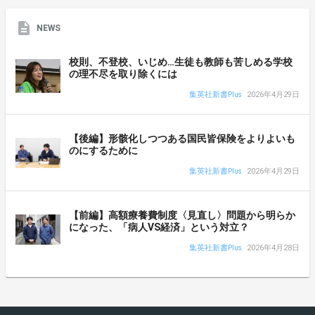
NEWS
校則、不登校、いじめ…生徒も教師も苦しめる学校
の理不尽を取り除くには
集英社新書Plus
2026年4月29日
【後編】形骸化しつつある国民皆保険をよりよいも
のにするために
集英社新書Plus
2026年4月29日
【前編】高額療養費制度〈見直し〉問題から明らか
になった、「病人VS経済」という対立？
集英社新書Plus
2026年4月28日