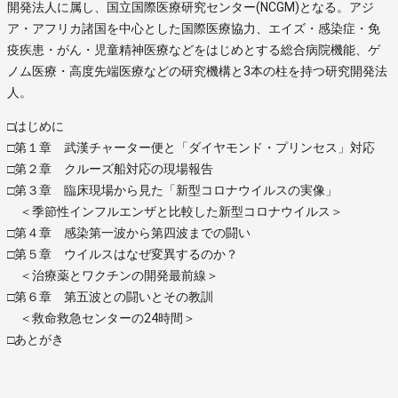
開発法人に属し、国立国際医療研究センター(NCGM)となる。アジ
ア・アフリカ諸国を中心とした国際医療協力、エイズ・感染症・免
疫疾患・がん・児童精神医療などをはじめとする総合病院機能、ゲ
ノム医療・高度先端医療などの研究機構と3本の柱を持つ研究開発法
人。
□はじめに
□第１章 武漢チャーター便と「ダイヤモンド・プリンセス」対応
□第２章 クルーズ船対応の現場報告
□第３章 臨床現場から見た「新型コロナウイルスの実像」
＜季節性インフルエンザと比較した新型コロナウイルス＞
□第４章 感染第一波から第四波までの闘い
□第５章 ウイルスはなぜ変異するのか？
＜治療薬とワクチンの開発最前線＞
□第６章 第五波との闘いとその教訓
＜救命救急センターの24時間＞
□あとがき